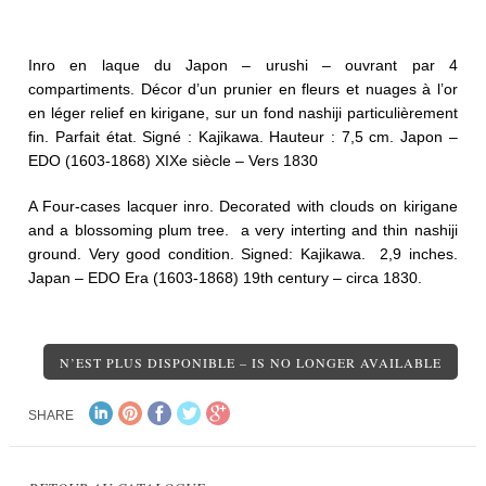
Inro en laque du Japon – urushi – ouvrant par 4
compartiments. Décor d’un prunier en fleurs et nuages à l’or
en léger relief en kirigane, sur un fond nashiji particulièrement
fin. Parfait état. Signé : Kajikawa. Hauteur : 7,5 cm. Japon –
EDO (1603-1868) XIXe siècle – Vers 1830
A Four-cases lacquer inro. Decorated with clouds on kirigane
and a blossoming plum tree. a very interting and thin nashiji
ground. Very good condition. Signed: Kajikawa. 2,9 inches.
Japan – EDO Era (1603-1868) 19th century – circa 1830.
N’EST PLUS DISPONIBLE – IS NO LONGER AVAILABLE
SHARE