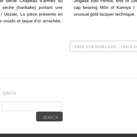
IIe siècle Chapeau d’armes ou
Jingasa Edo Period, end of 18t
 sèche (harikake) portant une
cap bearing Môn of Kamiya / 
/ Uezaki. La pièce présente en
unusual gold lacquer technique. 
e urushi et laque d’or arrachée..
PRIX SUR DEMANDE – PRICE ON 