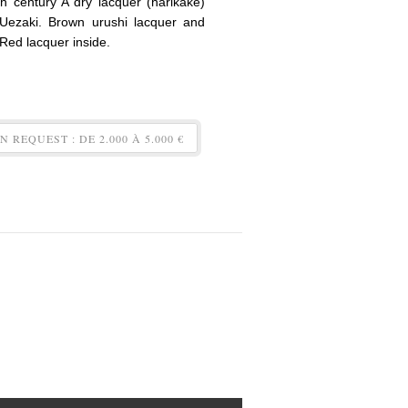
h century A dry lacquer (harikake)
Uezaki. Brown urushi lacquer and
Red lacquer inside.
REQUEST : DE 2.000 À 5.000 €